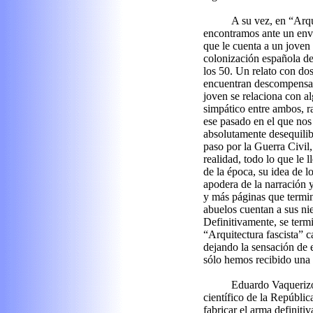
A su vez, en “Arq
encontramos ante un env
que le cuenta a un joven 
colonización española de
los 50. Un relato con dos
encuentran descompensad
joven se relaciona con 
simpático entre ambos, ra
ese pasado en el que nos
absolutamente desequili
paso por la Guerra Civil,
realidad, todo lo que le l
de la época, su idea de 
apodera de la narración 
y más páginas que termin
abuelos cuentan a sus nie
Definitivamente, se ter
“Arquitectura fascista” c
dejando la sensación de 
sólo hemos recibido una 
Eduardo Vaqueriz
científico de la Repúblic
fabricar el arma definitiv