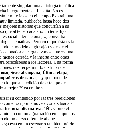
iertamente singular: una antología temática
 hecha íntegramente en España. No es
sin ir muy lejos en el tiempo Espiral, una
 muy limitada, publicaba hasta hace dos
s mejores historias que concurrían a su
so que al tener cada año un tema fijo
n espacial internacional,...) convertía
logías temáticas. Pero creo que ésta es la
tando el modelo anglosajón y desde el
eleccionador encarga a varios autores una
o menos cerrada y la inserta entre otras
ara ofrecérselas a los lectores. Una forma
ciones, nos ha permitido disfrutar de
rioso
,
Sexo alienígena
,
Última etapa
,
ompañeros de cama
,... y que pone de
 en lo que a la edición de este tipo de
do a mejor. Y ya era hora.
zar su contenido por las tres reediciones
io comenzar por la novela corta situada al
a historia alternativa
: “Ñ”. Como el
s ante una ucronía (narración en la que los
omado un curso diferente al que
ega está en un escenario tan bien urdido