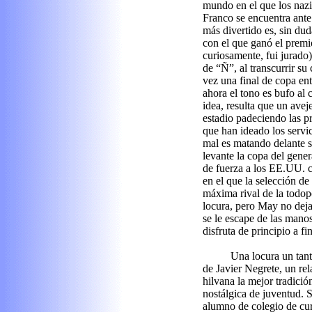
mundo en el que los naz
Franco se encuentra ant
más divertido es, sin du
con el que ganó el premi
curiosamente, fui jurado
de “Ñ”, al transcurrir su
vez una final de copa ent
ahora el tono es bufo al 
idea, resulta que un aveje
estadio padeciendo las p
que han ideado los servic
mal es matando delante s
levante la copa del gene
de fuerza a los EE.UU. c
en el que la selección de 
máxima rival de la todop
locura, pero May no deja
se le escape de las manos
disfruta de principio a fin
Una locura un tan
de Javier Negrete, un rel
hilvana la mejor tradici
nostálgica de juventud. 
alumno de colegio de cur