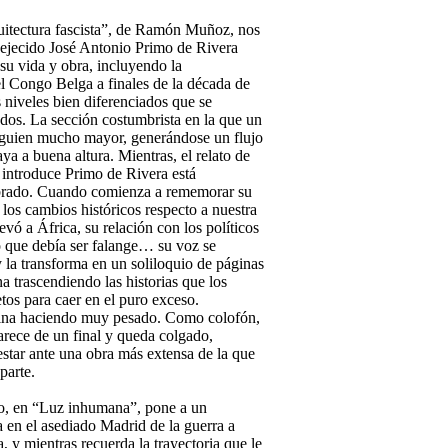
uitectura fascista”, de Ramón Muñoz, nos
ejecido José Antonio Primo de Rivera
su vida y obra, incluyendo la
l Congo Belga a finales de la década de
 niveles bien diferenciados que se
os. La sección costumbrista en la que un
alguien mucho mayor, generándose un flujo
ya a buena altura. Mientras, el relato de
 introduce Primo de Rivera está
brado. Cuando comienza a rememorar su
 los cambios históricos respecto a nuestra
levó a África, su relación con los políticos
lo que debía ser falange… su voz se
y la transforma en un soliloquio de páginas
a trascendiendo las historias que los
tos para caer en el puro exceso.
mina haciendo muy pesado. Como colofón,
arece de un final y queda colgado,
estar ante una obra más extensa de la que
parte.
o, en “Luz inhumana”, pone a un
a en el asediado Madrid de la guerra a
a, y mientras recuerda la trayectoria que le