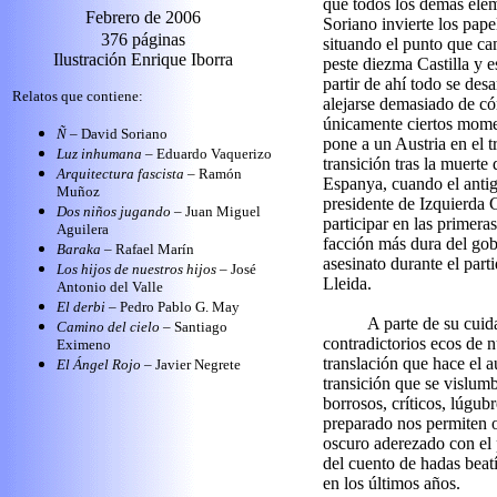
que todos los demás ele
F
ebrero de
2006
Soriano invierte los pape
376
páginas
situando el punto que ca
Ilustración Enrique Iborra
peste diezma Castilla y 
partir de ahí todo se des
Relatos que contiene:
alejarse demasiado de có
únicamente ciertos momen
Ñ
– David Soriano
pone a un Austria en el t
Luz inhumana
– Eduardo Vaquerizo
transición tras la muerte
Arquitectura fascista
– Ramón
Espanya, cuando el antig
Muñoz
presidente de Izquierda 
Dos niños jugando
– Juan Miguel
participar en las primera
Aguilera
facción más dura del gobi
Baraka
– Rafael Marín
asesinato durante el part
Los hijos de nuestros hijos
– José
Lleida.
Antonio del Valle
El derbi
– Pedro Pablo G. May
A parte de su cuid
Camino del cielo
– Santiago
contradictorios ecos de 
Eximeno
translación que hace el au
El Ángel Rojo
– Javier Negrete
transición que se vislum
borrosos, críticos, lúgub
preparado nos permiten 
oscuro aderezado con el 
del cuento de hadas beatí
en los últimos años.