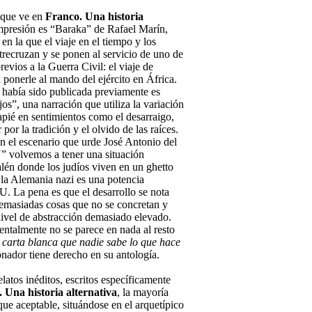
o que ve en
Franco. Una historia
presión es “Baraka” de Rafael Marín,
 en la que el viaje en el tiempo y los
trecruzan y se ponen al servicio de uno de
evios a la Guerra Civil: el viaje de
 ponerle al mando del ejército en África.
a había sido publicada previamente es
jos”, una narración que utiliza la variación
apié en sentimientos como el desarraigo,
por la tradición y el olvido de las raíces.
en el escenario que urde José Antonio del
Ñ” volvemos a tener una situación
alén donde los judíos viven en un ghetto
 la Alemania nazi es una potencia
U. La pena es que el desarrollo se nota
emasiadas cosas que no se concretan y
ivel de abstracción demasiado elevado.
ntalmente no se parece en nada al resto
a
carta blanca que nadie sabe lo que hace
onador tiene derecho en su antología.
latos inéditos, escritos específicamente
 Una historia alternativa
, la mayoría
ue aceptable, situándose en el arquetípico