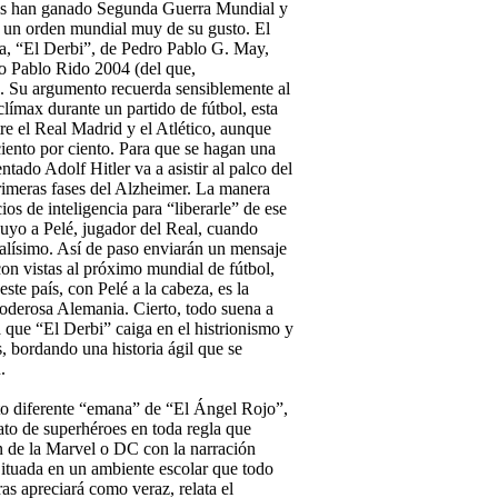
is han ganado Segunda Guerra Mundial y
e un orden mundial muy de su gusto. El
da, “El Derbi”, de Pedro Pablo G. May,
o Pablo Rido 2004 (del que,
). Su argumento recuerda sensiblemente al
 clímax durante un partido de fútbol, esta
re el Real Madrid y el Atlético, aunque
ciento por ciento. Para que se hagan una
ntado Adolf Hitler va a asistir al palco del
rimeras fases del Alzheimer. La manera
ios de inteligencia para “liberarle” de ese
uyo a Pelé, jugador del Real, cuando
ralísimo. Así de paso enviarán un mensaje
on vistas al próximo mundial de fútbol,
este país, con Pelé a la cabeza, es la
oderosa Alemania. Cierto, todo suena a
 que “El Derbi” caiga en el histrionismo y
, bordando una historia ágil que se
.
to diferente “emana” de “El Ángel Rojo”,
ato de superhéroes en toda regla que
ón de la Marvel o DC con la narración
Situada en un ambiente escolar que todo
as apreciará como veraz, relata el