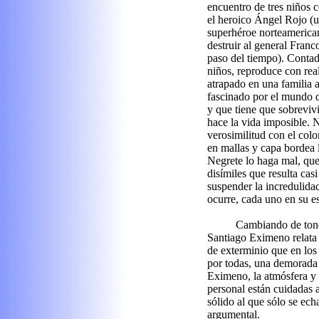
encuentro de tres niños 
el heroico Ángel Rojo (
superhéroe norteamerica
destruir al general Franc
paso del tiempo). Contad
niños, reproduce con rea
atrapado en una familia 
fascinado por el mundo d
y que tiene que sobrevivi
hace la vida imposible. N
verosimilitud con el col
en mallas y capa bordea l
Negrete lo haga mal, que
disímiles que resulta cas
suspender la incredulida
ocurre, cada uno en su es
Cambiando de tono
Santiago Eximeno relata 
de exterminio que en los
por todas, una demorada
Eximeno, la atmósfera y l
personal están cuidadas 
sólido al que sólo se ech
argumental.