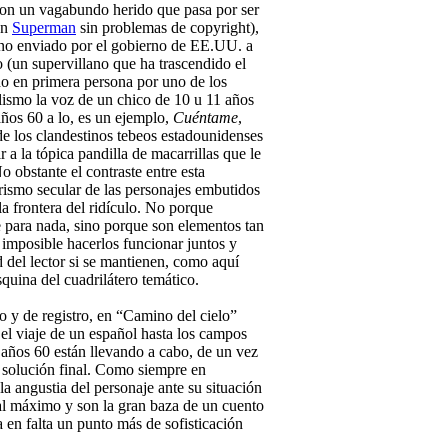
con un vagabundo herido que pasa por ser
un
Superman
sin problemas de copyright),
no enviado por el gobierno de EE.UU. a
o (un supervillano que ha trascendido el
o en primera persona por uno de los
lismo la voz de un chico de 10 u 11 años
años 60 a lo, es un ejemplo,
Cuéntame
,
e los clandestinos tebeos estadounidenses
r a la tópica pandilla de macarrillas que le
o obstante el contraste entre esta
orismo secular de las personajes embutidos
a frontera del ridículo. No porque
 para nada, sino porque son elementos tan
i imposible hacerlos funcionar juntos y
d del lector si se mantienen, como aquí
quina del cuadrilátero temático.
 y de registro, en “Camino del cielo”
el viaje de un español hasta los campos
 años 60 están llevando a cabo, de un vez
 solución final. Como siempre en
a angustia del personaje ante su situación
al máximo y son la gran baza de un cuento
a en falta un punto más de sofisticación