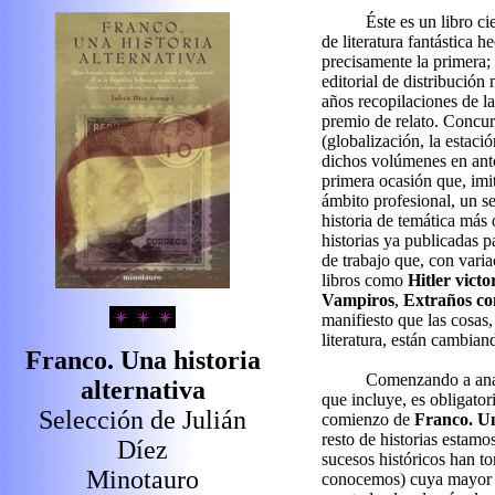
Éste es un libro c
de literatura fantástica
precisamente la primera; 
editorial de distribución
años recopilaciones de la
premio de relato. Concur
(globalización, la estació
dichos volúmenes en anto
primera ocasión que, imi
ámbito profesional, un s
historia de temática más 
historias ya publicadas p
de trabajo que, con varia
libros como
Hitler victo
Vampiros
,
Extraños c
manifiesto que las cosas,
literatura, están cambian
Franco. Una historia
Comenzando a anali
alternativa
que incluye, es obligator
Selección de Julián
comienzo de
Franco. Un
resto de historias estamo
Díez
sucesos históricos han t
Minotauro
conocemos) cuya mayor p