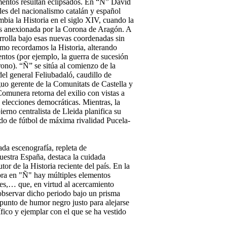
mentos resultan eclipsados. En “Ñ” David
les del nacionalismo catalán y español
mbia la Historia en el siglo XIV, cuando la
es anexionada por la Corona de Aragón. A
arrolla bajo esas nuevas coordenadas sin
mo recordamos la Historia, alterando
tos (por ejemplo, la guerra de sucesión
rono). “Ñ” se sitúa al comienzo de la
 del general Feliubadaló, caudillo de
uo gerente de la Comunitats de Castella y
Comunera retorna del exilio con vistas a
s elecciones democráticas. Mientras, la
erno centralista de Lleida planifica su
ido de fútbol de máxima rivalidad Pucela-
ada escenografía, repleta de
nuestra España, destaca la cuidada
tor de la Historia reciente del país. En la
bra en "Ñ" hay múltiples elementos
res,… que, en virtud al acercamiento
observar dicho periodo bajo un prisma
punto de humor negro justo para alejarse
fico y ejemplar con el que se ha vestido