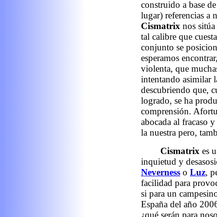
construido a base de
lugar) referencias a 
Cismatrix
nos sitúa
tal calibre que cuesta
conjunto se posicion
esperamos encontrar,
violenta, que mucha
intentando asimilar 
descubriendo que, c
logrado, se ha produ
comprensión. Afortu
abocada al fracaso y
la nuestra pero, tamb
Cismatrix
es u
inquietud y desasosie
Neverness
o
Luz
, 
facilidad para provo
si para un campesino
España del año 2006 
¿qué serán para noso