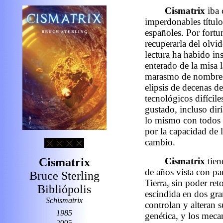
Cismatrix
iba
imperdonables título
españoles. Por fortun
recuperarla del olvi
lectura ha habido in
enterado de la misa 
marasmo de nombres, 
elipsis de decenas de
tecnológicos difícil
gustado, incluso dir
lo mismo con todos 
por la capacidad de l
cambio.
Cismatrix
Cismatrix
tien
de años vista con pa
Bruce Sterling
Tierra, sin poder ret
Bibliópolis
escindida en dos gra
Schismatrix
controlan y alteran 
1985
genética, y los meca
2005