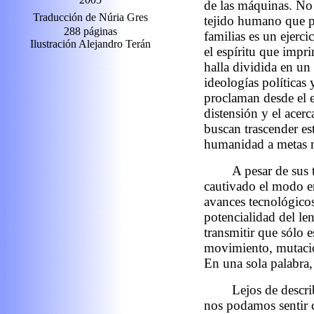
de las máquinas. No
Traducción de
Núria Gres
tejido humano que pu
288 páginas
familias es un ejerci
Ilustración
Alejandro Terán
el espíritu que impr
halla dividida en u
ideologías políticas 
proclaman desde el e
distensión y el acer
buscan trascender es
humanidad a metas m
A pesar de sus 
cautivado el modo en 
avances tecnológicos,
potencialidad del le
transmitir que sólo e
movimiento, mutació
En una sola palabra
Lejos de descri
nos podamos sentir 