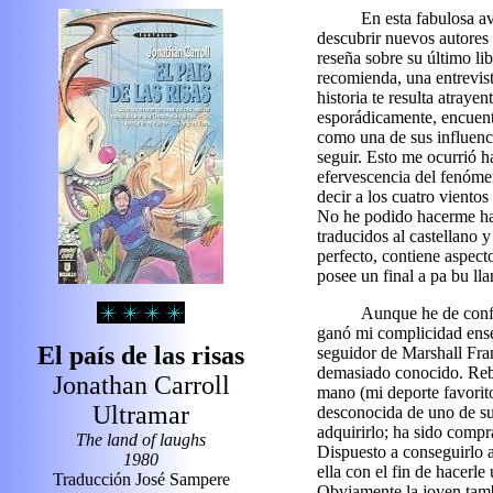
En esta fabulosa av
descubrir nuevos autores 
reseña sobre su último li
recomienda, una entrevist
historia te resulta atrayen
esporádicamente, encuent
como una de sus influenc
seguir. Esto me ocurrió 
efervescencia del fenóm
decir a los cuatro vientos
No he podido hacerme has
traducidos al castellano y
perfecto, contiene aspec
posee un final a pa bu lla
Aunque he de confe
ganó mi complicidad ense
El país de las risas
seguidor de Marshall Fran
demasiado conocido. Rebu
Jonathan Carroll
mano (mi deporte favorito
Ultramar
desconocida de uno de s
adquirirlo; ha sido compr
The land of laughs
Dispuesto a conseguirlo a
1980
ella con el fin de hacerl
Traducción José Sampere
Obviamente la joven tamb