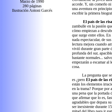
Marzo
de
1990
accede. Y, sin comerlo n
280
páginas
una aventura en principio
Ilustración
Antoni Garcés
escribir la primera biograf
El país de las ris
zambulle en la pasión que
cómo empiezan a descubrir
que surge entre ellos. En 
nada espectacular, de sus
lectura mejora cuando am
vivió durante gran parte 
profunda del sur, apacibl
bastante normales... sal
empezarán a escamar al le
cosa.
La pregunta que se
es ¿pero
El país de las r
están los elementos irrac
en la trama? Porque por 
una pena que la portada 
que afirmar que lo es, fa
agradables que depara su 
ser inexistente durante 1
mitad del libro para ir ga