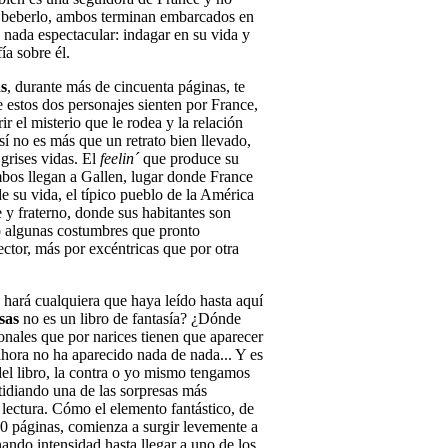
i beberlo, ambos terminan embarcados en
 nada espectacular: indagar en su vida y
ía sobre él.
as
, durante más de cincuenta páginas, te
 estos dos personajes sienten por France,
 el misterio que le rodea y la relación
sí no es más que un retrato bien llevado,
 grises vidas. El
feelin´
que produce su
bos llegan a Gallen, lugar donde France
de su vida, el típico pueblo de la América
e y fraterno, donde sus habitantes son
vo algunas costumbres que pronto
ctor, más por excéntricas que por otra
 hará cualquiera que haya leído hasta aquí
isas
no es un libro de fantasía? ¿Dónde
ionales que por narices tienen que aparecer
ahora no ha aparecido nada de nada... Y es
del libro, la contra o yo mismo tengamos
stidiando una de las sorpresas más
lectura. Cómo el elemento fantástico, de
50 páginas, comienza a surgir levemente a
nando intensidad hasta llegar a uno de los