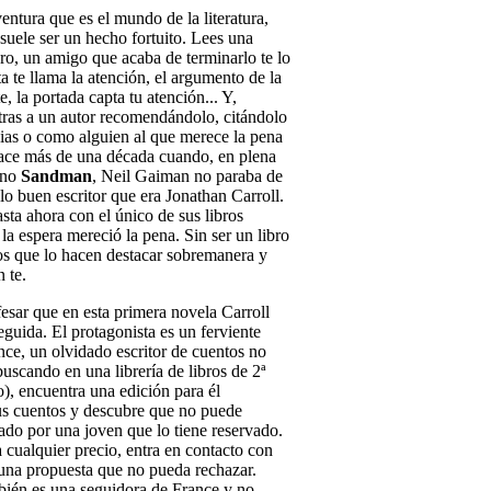
entura que es el mundo de la literatura,
suele ser un hecho fortuito. Lees una
bro, un amigo que acaba de terminarlo te lo
a te llama la atención, el argumento de la
te, la portada capta tu atención... Y,
ras a un autor recomendándolo, citándolo
ias o como alguien al que merece la pena
hace más de una década cuando, en plena
eno
Sandman
, Neil Gaiman no paraba de
 lo buen escritor que era Jonathan Carroll.
ta ahora con el único de sus libros
 la espera mereció la pena. Sin ser un libro
tos que lo hacen destacar sobremanera y
n te.
sar que en esta primera novela Carroll
guida. El protagonista es un ferviente
ce, un olvidado escritor de cuentos no
scando en una librería de libros de 2ª
), encuentra una edición para él
us cuentos y descubre que no puede
ado por una joven que lo tiene reservado.
 cualquier precio, entra en contacto con
e una propuesta que no pueda rechazar.
ién es una seguidora de France y no