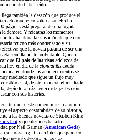
ue recuerdo haber leído.
l llega también la desazón que produce el
tardado mucho en soltar a su lebrel a
200 páginas está preparando una jugada
 a la demora. Y mientras los momentos
o no te abandona la sensación de que con
 estaría mucho más condensado y su
efectiva; que la novela pasaría de ser una
ovela sencillamente inolvidable. Queda
rmar que
El país de las risas
adolezca de
oda hoy en día de la
elonganitis
aguda.
 medida en donde los acontecimientos se
 muy meditado que sigue un flujo muy
cuestión es si, de otra manera, el resultado
do, dejándolo más cerca de la perfección
uscar con sus historias.
ría terminar este comentario sin aludir a
uye el aspecto costumbrista de su historia,
ente a las buenas novelas de Stephen King
lem´s Lot
y que después ha sido
iedad por Neil Gaiman (
American Gods
)
en sus novelas; ni lo creíbles que parecen
pales que más desarrolla: los dos